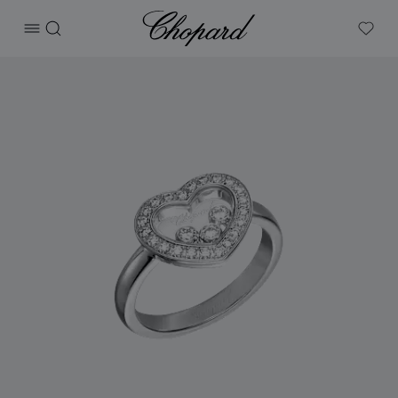
Chopard
打开菜单
搜索
My W
产品 Happy Diamonds Icons 的图片（启用按钮以打开图库）