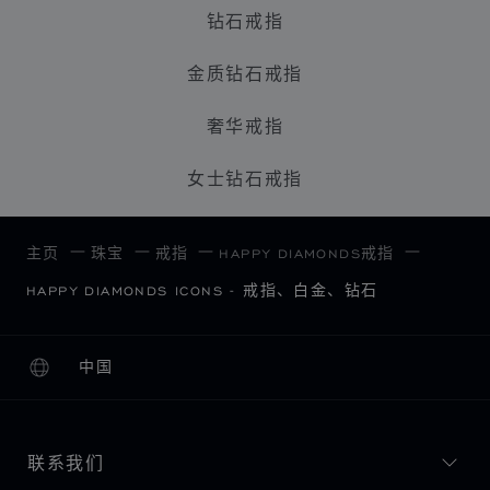
钻石戒指
金质钻石戒指
奢华戒指
女士钻石戒指
主页
珠宝
戒指
HAPPY DIAMONDS戒指
HAPPY DIAMONDS ICONS - 戒指、白金、钻石
中国
本地化（更改国家/地区）
更改国家/地区
联系我们