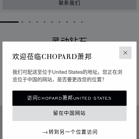
联系我们
GO TO SLIDE 1
GO TO SLIDE 2
GO TO SLIDE 3
GO TO SLIDE 4
GO TO SLIDE 5
GO TO SLIDE 6
GO TO SLIDE 7
GO TO SLIDE 8
GO TO SLIDE 9
GO TO SLIDE 10
灵动钻石
欢迎莅临CHOPARD萧邦
关闭
它们以流畅的运动点亮周围的环境。自从1976年于
Chopard萧邦工坊诞生以来，Happy Diamonds一直在传
播极具感染力的乐享生活精神。它们的舞蹈构成一场生动
我们可配送至位于United States的地址。您正在浏
有趣的表演，其中传达出的自由与光明令人不禁扬起迷人
览位于中国的网站，是否要更改您的位置？
的微笑。
访问CHOPARD萧邦UNITED STATES
留在中国网站
特色
传奇的灵动钻石
转到另一个位置访问