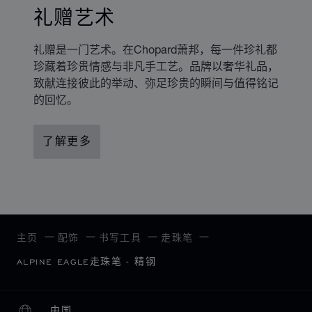
礼赠艺术
礼赠是一门艺术。在Chopard萧邦，每一件珍礼都
珍藏着珍贵情感与非凡手工艺。品牌以奢华礼品，
致献连接彼此的举动、弥足珍贵的瞬间与值得铭记
的回忆。
了解更多
主页
配饰
书写工具
走珠笔
ALPINE EAGLE走珠笔 - 精钢
中国