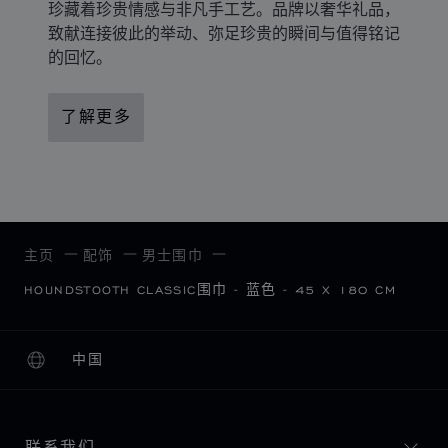
珍藏着珍贵情感与非凡手工艺。品牌以奢华礼品，
致献连接彼此的举动、弥足珍贵的瞬间与值得铭记
的回忆。
了解更多
主页
配饰
男士围巾
HOUNDSTOOTH CLASSIC围巾 - 蓝色 - 45 X 180 CM
中国
本地化（更改国家/地区）
更改国家/地区