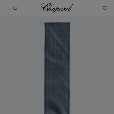
Chopard
打开菜单
搜索
My W
产品 Houndstooth Classic围巾 的图片（启用按钮以打开图库