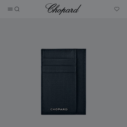
Chopard
打开菜单
搜索
My W
产品 经典大号卡包 的图片（启用按钮以打开图库）