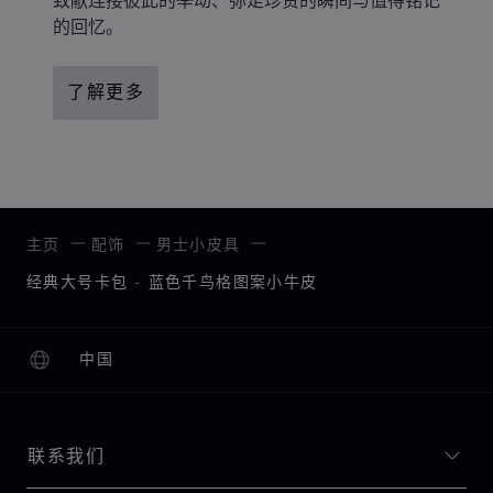
的回忆。
了解更多
主页
配饰
男士小皮具
经典大号卡包 - 蓝色千鸟格图案小牛皮
中国
本地化（更改国家/地区）
更改国家/地区
联系我们