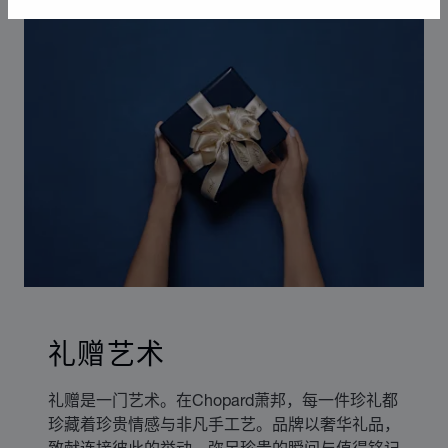
礼赠艺术
礼赠是一门艺术。在Chopard萧邦，每一件珍礼都
珍藏着珍贵情感与非凡手工艺。品牌以奢华礼品，
致献连接彼此的举动、弥足珍贵的瞬间与值得铭记