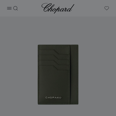
Chopard
打开菜单
搜索
My W
产品 Heritage大号卡包 的图片（启用按钮以打开图库）