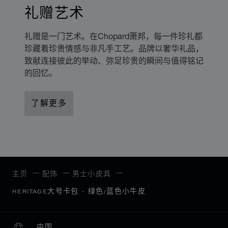
礼赠艺术
礼赠是一门艺术。在Chopard萧邦，每一件珍礼都
珍藏着珍贵情感与非凡手工艺。品牌以奢华礼品，
致献连接彼此的举动、弥足珍贵的瞬间与值得铭记
的回忆。
了解更多
主页
配饰
男士小皮具
HERITAGE大号卡包 - 绿色/蓝色小牛皮
中国