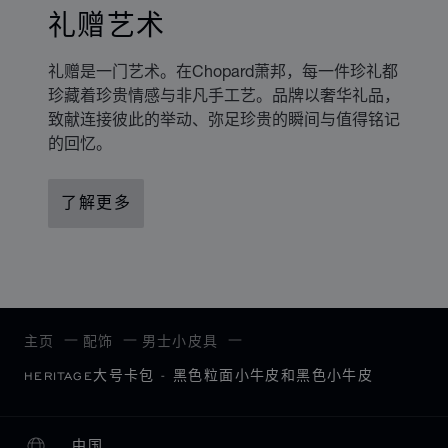
礼赠艺术
礼赠是一门艺术。在Chopard萧邦，每一件珍礼都
珍藏着珍贵情感与非凡手工艺。品牌以奢华礼品，
致献连接彼此的举动、弥足珍贵的瞬间与值得铭记
的回忆。
了解更多
主页
配饰
男士小皮具
HERITAGE大号卡包 - 黑色粒面小牛皮和黑色小牛皮
中国