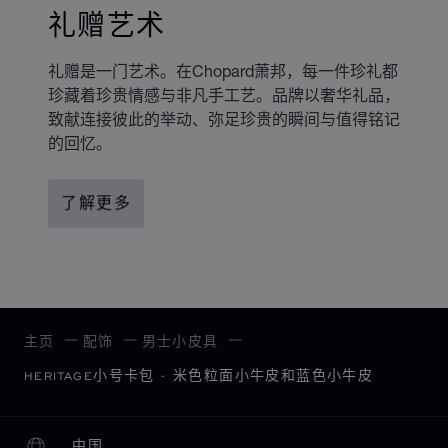
礼赠艺术
礼赠是一门艺术。在Chopard萧邦，每一件珍礼都
珍藏着珍贵情感与非凡手工艺。品牌以奢华礼品，
致献连接彼此的举动、弥足珍贵的瞬间与值得铭记
的回忆。
了解更多
主页
配饰
男士小皮具
HERITAGE小号卡包 - 米色粒面小牛皮和蓝色小牛皮
中国