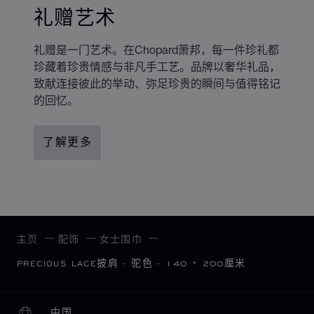
礼赠艺术
礼赠是一门艺术。在Chopard萧邦，每一件珍礼都
珍藏着珍贵情感与非凡手工艺。品牌以奢华礼品，
致献连接彼此的举动、弥足珍贵的瞬间与值得铭记
的回忆。
了解更多
主页
配饰
女士围巾
PRECIOUS LACE披肩 - 驼色 - 140 * 200厘米
中国