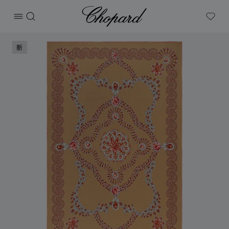
Chopard
打开菜单
搜索
My W
产品 PRECIOUS LACE披肩 的图片（启用按钮以打开图库）
新