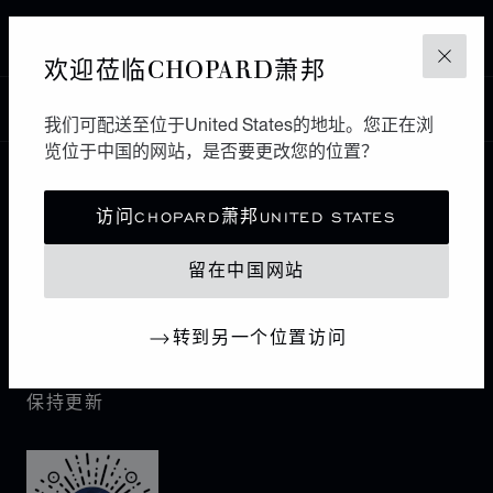
YEREVAN
亚美尼亚
欢迎莅临CHOPARD萧邦
关闭
中国
本地化（更改国家/地区）
更改国家/地区
我们可配送至位于United States的地址。您正在浏
览位于中国的网站，是否要更改您的位置？
联系我们
访问CHOPARD萧邦UNITED STATES
I企业信息
留在中国网站
萧邦世界
转到另一个位置访问
保持更新