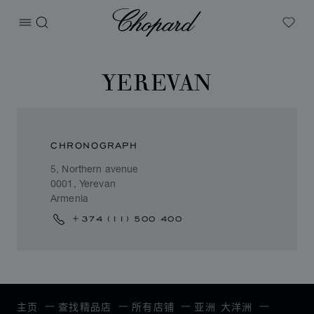
Chopard
打开菜单
搜索
My W
YEREVAN
CHRONOGRAPH
5, Northern avenue
0001, Yerevan
Armenia
+374 (11) 500 400
主页
查找精品店
所有店铺
亚洲 大洋洲