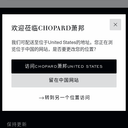
主页
查找精品店
所有店铺
亚洲 大洋洲
欢迎莅临CHOPARD萧邦
关闭
ANSHAN WISDOM
中国大陆
鞍山
我们可配送至位于United States的地址。您正在浏
中国
览位于中国的网站，是否要更改您的位置？
本地化（更改国家/地区）
更改国家/地区
访问CHOPARD萧邦UNITED STATES
联系我们
留在中国网站
I企业信息
转到另一个位置访问
萧邦世界
保持更新