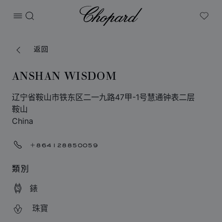
Chopard
打开菜单
搜索
My W
返回
ANSHAN WISDOM
辽宁省鞍山市铁东区二一九路47甲-1号慧通钟表二层
鞍山
China
+864128850059
類別
錶
珠寶