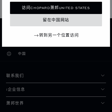
星期日
10:00 AM - 10:00 PM
访问CHOPARD萧邦UNITED STATES
留在中国网站
主页
查找精品店
所有店铺
亚洲 大洋洲
转到另一个位置访问
CHOPARD BOUTIQUE BEIJING SKP
中国大陆
北京
中国
本地化（更改国家/地区）
更改国家/地区
联系我们
I企业信息
萧邦世界