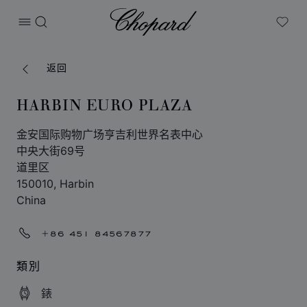
Chopard
打开菜单
搜索
My W
返回
HARBIN EURO PLAZA
金安国际购物广场亨吉利世界名表中心
中央大街69号
道里区
150010, Harbin
China
+86 451 84567877
類別
錶