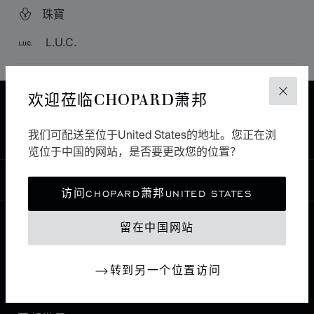
珠寶
L.U.C.
欢迎莅临CHOPARD萧邦
关闭
主页
查找精品店
所有店铺
亚洲 大洋洲
HARBIN
HARBIN EURO PLAZA
中国大陆
我们可配送至位于United States的地址。您正在浏
览位于中国的网站，是否要更改您的位置？
中国
本地化（更改国家/地区）
更改国家/地区
访问CHOPARD萧邦UNITED STATES
留在中国网站
联系我们
转到另一个位置访问
I企业信息