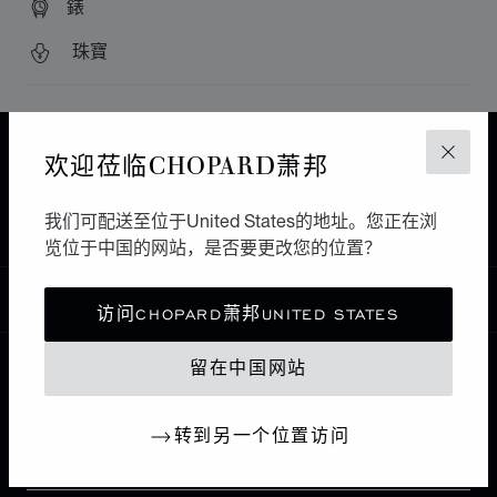
錶
珠寶
主页
查找精品店
所有店铺
亚洲 大洋洲
欢迎莅临CHOPARD萧邦
关闭
JIAXING
中国大陆
我们可配送至位于United States的地址。您正在浏
JIAXING XINJINLING WATCH GLASSES
览位于中国的网站，是否要更改您的位置？
中国
本地化（更改国家/地区）
更改国家/地区
访问CHOPARD萧邦UNITED STATES
留在中国网站
联系我们
转到另一个位置访问
I企业信息