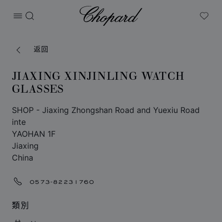
Chopard
打开菜单
搜索
My W
返回
JIAXING XINJINLING WATCH
GLASSES
SHOP - Jiaxing Zhongshan Road and Yuexiu Road
inte
YAOHAN 1F
Jiaxing
China
0573-82231760
類別