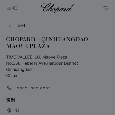
Chopard
打开菜单
搜索
My W
返回
CHOPARD - QINHUANGDAO
MAOYE PLAZA
TIME VALLEE, LG, Maoye Plaza
No.368,Hebei N Ave,Harbour District
Qinhuangdao
China
(0335) 335 6865
類別
錶