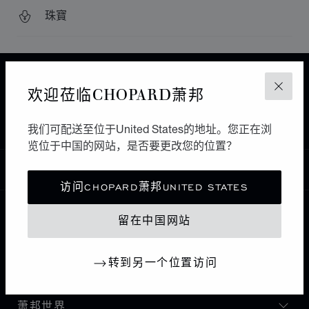
珠寶
主页
查找精品店
所有店铺
亚洲 大洋洲
欢迎莅临CHOPARD萧邦
关闭
QINHUANGDAO
中国大陆
CHOPARD - QINHUANGDAO MAOYE PLAZA
我们可配送至位于United States的地址。您正在浏
览位于中国的网站，是否要更改您的位置？
中国
本地化（更改国家/地区）
更改国家/地区
访问CHOPARD萧邦UNITED STATES
留在中国网站
联系我们
转到另一个位置访问
I企业信息
萧邦世界