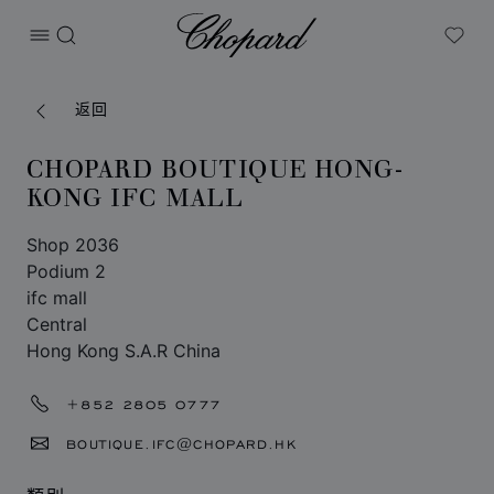
Chopard
打开菜单
搜索
My W
返回
CHOPARD BOUTIQUE HONG-
KONG IFC MALL
Shop 2036
Podium 2
ifc mall
Central
Hong Kong S.A.R China
+852 2805 0777
BOUTIQUE.IFC@CHOPARD.HK