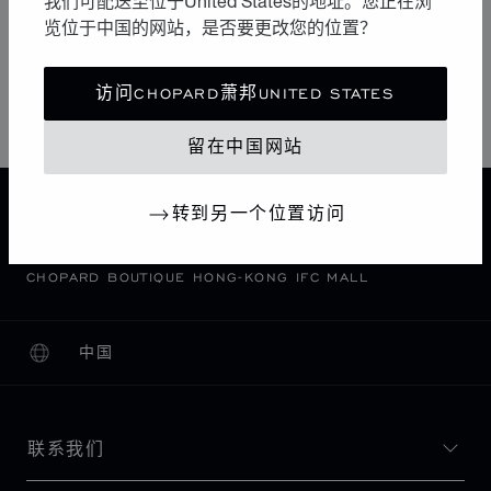
我们可配送至位于United States的地址。您正在浏
星期五
11:00 AM - 07:00 PM
览位于中国的网站，是否要更改您的位置？
星期六
11:00 AM - 07:00 PM
访问CHOPARD萧邦UNITED STATES
星期日
11:00 AM - 07:00 PM
留在中国网站
主页
查找精品店
所有店铺
亚洲 大洋洲
转到另一个位置访问
CENTRAL
中国香港特别行政区
CHOPARD BOUTIQUE HONG-KONG IFC MALL
中国
本地化（更改国家/地区）
更改国家/地区
联系我们