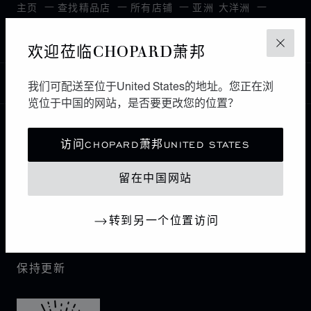
主页
查找精品店
所有店铺
亚洲 大洋洲
TSIM SHA TSUI EAST
中国香港特别行政区
欢迎莅临CHOPARD萧邦
关闭
中国
我们可配送至位于United States的地址。您正在浏
本地化（更改国家/地区）
更改国家/地区
览位于中国的网站，是否要更改您的位置？
访问CHOPARD萧邦UNITED STATES
联系我们
留在中国网站
I企业信息
转到另一个位置访问
萧邦世界
保持更新