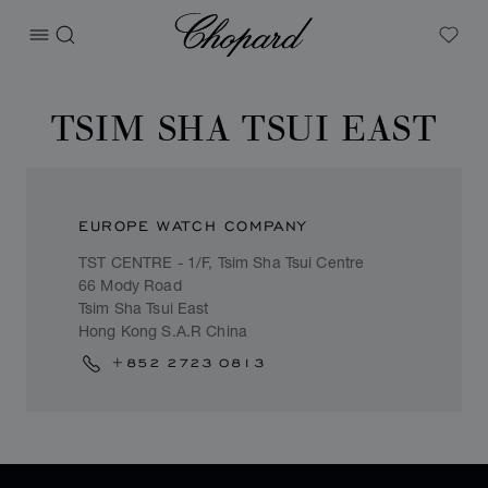
Chopard
打开菜单
搜索
My W
TSIM SHA TSUI EAST
EUROPE WATCH COMPANY
TST CENTRE - 1/F, Tsim Sha Tsui Centre
66 Mody Road
Tsim Sha Tsui East
Hong Kong S.A.R China
+852 2723 0813