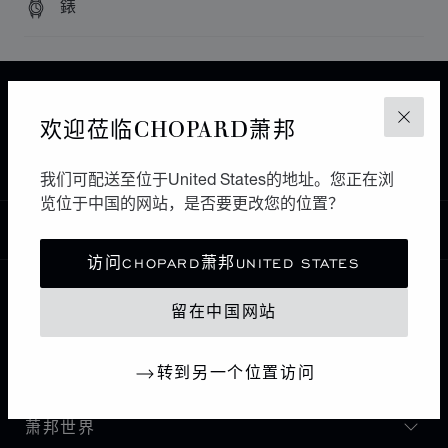
錶
主页
查找精品店
所有店铺
亚洲 大洋洲
欢迎莅临CHOPARD萧邦
关闭
TSIM SHA TSUI
中国香港特别行政区
EMPEROR WATCH & JEWELLERY (HK) CO., LTD
我们可配送至位于United States的地址。您正在浏
览位于中国的网站，是否要更改您的位置？
中国
本地化（更改国家/地区）
更改国家/地区
访问CHOPARD萧邦UNITED STATES
留在中国网站
联系我们
转到另一个位置访问
I企业信息
萧邦世界