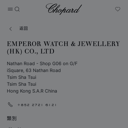
Chopard
打开菜单
搜索
My W
返回
EMPEROR WATCH & JEWELLERY
(HK) CO., LTD
Nathan Road - Shop G06 on G/F
iSquare, 63 Nathan Road
Tsim Sha Tsui
Tsim Sha Tsui
Hong Kong S.A.R China
+852 2721 6121
類別