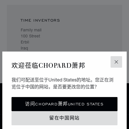
TIME INVENTORS
Family mall
100 Street
Erbil
Iraq
+96475101055150
欢迎莅临CHOPARD萧邦
关闭
我们可配送至位于United States的地址。您正在浏
览位于中国的网站，是否要更改您的位置？
主页
查找精品店
所有店铺
亚洲 大洋洲
伊拉克
访问CHOPARD萧邦UNITED STATES
留在中国网站
中国
本地化（更改国家/地区）
更改国家/地区