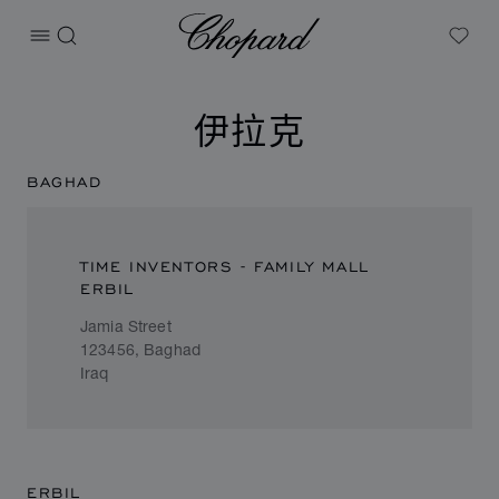
Chopard
打开菜单
搜索
My W
伊拉克
BAGHAD
TIME INVENTORS - FAMILY MALL
ERBIL
Jamia Street
123456, Baghad
Iraq
ERBIL