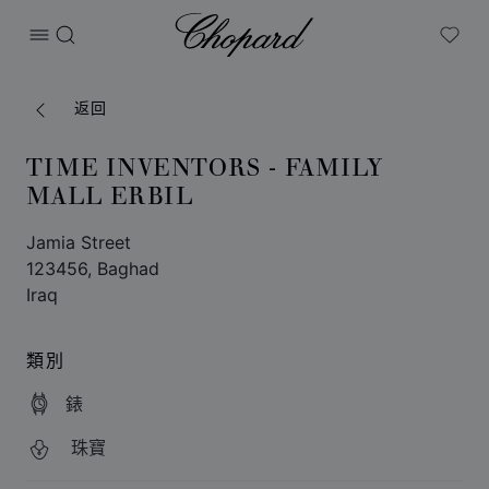
Chopard
打开菜单
搜索
My W
返回
TIME INVENTORS - FAMILY
MALL ERBIL
Jamia Street
123456, Baghad
Iraq
類別
錶
珠寶