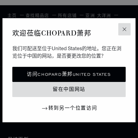
主页
查找精品店
所有店铺
亚洲 大洋洲
BAGHAD
伊拉克
欢迎莅临CHOPARD萧邦
关闭
TIME INVENTORS - FAMILY MALL ERBIL
我们可配送至位于United States的地址。您正在浏
览位于中国的网站，是否要更改您的位置？
中国
本地化（更改国家/地区）
更改国家/地区
访问CHOPARD萧邦UNITED STATES
联系我们
留在中国网站
I企业信息
转到另一个位置访问
萧邦世界