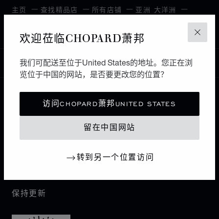
主页
查找精品店
所有店铺
亚洲 大洋洲
YAMAKATAYA WATCH GALLERY
日本
鹿児島市
欢迎莅临CHOPARD萧邦
关闭
我们可配送至位于United States的地址。您正在浏
中国
本地化（更改国家/地区）
更改国家/地区
览位于中国的网站，是否要更改您的位置？
访问CHOPARD萧邦UNITED STATES
联系我们
留在中国网站
I企业信息
转到另一个位置访问
萧邦世界
保持更新