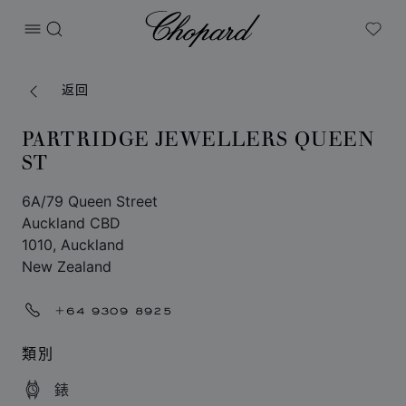
Chopard
打开菜单
搜索
My W
返回
PARTRIDGE JEWELLERS QUEEN
ST
6A/79 Queen Street
Auckland CBD
1010, Auckland
New Zealand
+64 9309 8925
類別
錶