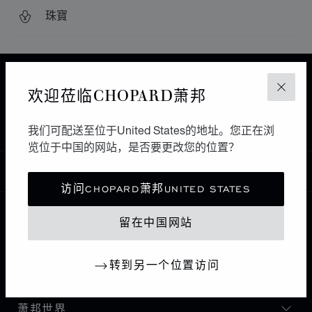
珠寶
主页
查找精品店
所有店铺
亚洲 大洋洲
欢迎莅临CHOPARD萧邦
关闭
AUCKLAND
新西兰
PARTRIDGE JEWELLERS QUEEN ST
我们可配送至位于United States的地址。您正在浏
览位于中国的网站，是否要更改您的位置？
中国
本地化（更改国家/地区）
更改国家/地区
访问CHOPARD萧邦UNITED STATES
留在中国网站
联系我们
转到另一个位置访问
I企业信息
萧邦世界