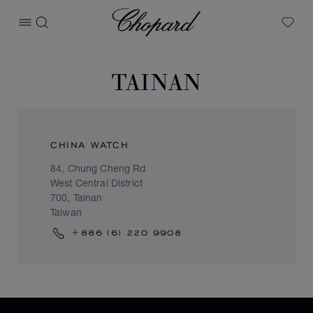
Chopard
打开菜单
搜索
My W
TAINAN
CHINA WATCH
84, Chung Cheng Rd
West Central District
700, Tainan
Taiwan
+886 (6) 220 9908