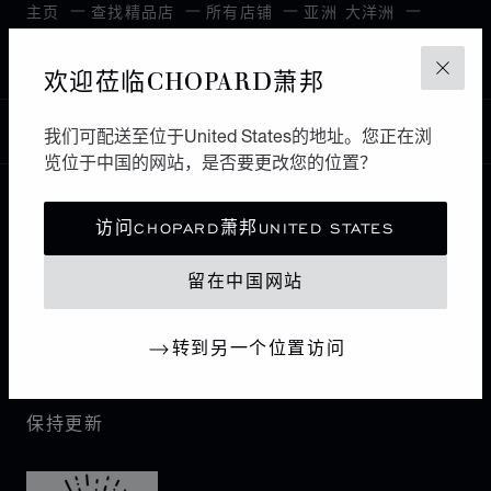
主页
查找精品店
所有店铺
亚洲 大洋洲
TAINAN
台湾，中国
欢迎莅临CHOPARD萧邦
关闭
中国
我们可配送至位于United States的地址。您正在浏
本地化（更改国家/地区）
更改国家/地区
览位于中国的网站，是否要更改您的位置？
访问CHOPARD萧邦UNITED STATES
联系我们
留在中国网站
I企业信息
转到另一个位置访问
萧邦世界
保持更新