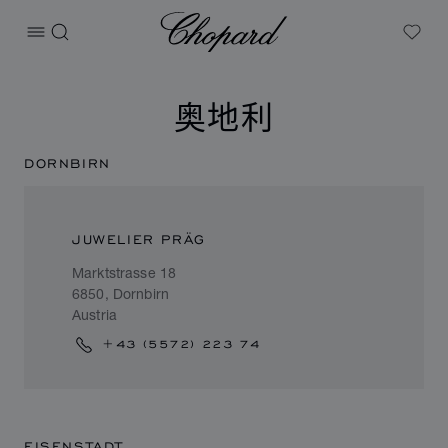
Chopard
打开菜单
搜索
My W
奥地利
DORNBIRN
JUWELIER PRÄG
Marktstrasse 18
6850, Dornbirn
Austria
+43 (5572) 223 74
EISENSTADT