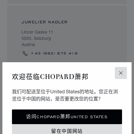
JUWELIER NADLER
Linzer Gasse 11
5020, Salzburg
Austria
+43 (662) 875 416
欢迎莅临CHOPARD萧邦
关闭
SEEFELD
我们可配送至位于United States的地址。您正在浏
览位于中国的网站，是否要更改您的位置？
JUWELIER ARMBRUSTER
Innsbrucker Strasse 22
访问CHOPARD萧邦UNITED STATES
6100, Seefeld
Austria
留在中国网站