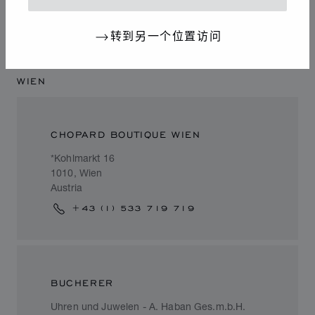
+43 (5212) 231 70
转到另一个位置访问
WIEN
CHOPARD BOUTIQUE WIEN
*Kohlmarkt 16
1010, Wien
Austria
+43 (1) 533 719 719
BUCHERER
Uhren und Juwelen - A. Haban Ges.m.b.H.