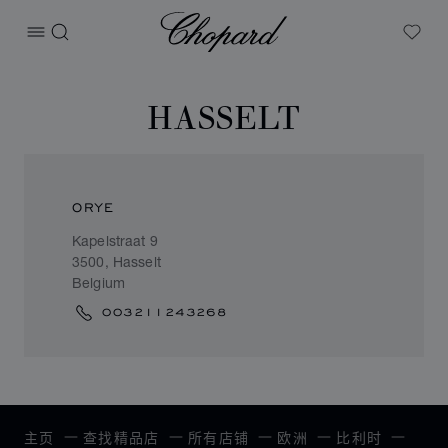
Chopard
打开菜单
搜索
My W
HASSELT
ORYE
Kapelstraat 9
3500, Hasselt
Belgium
003211243268
主页
查找精品店
所有店铺
欧洲
比利时