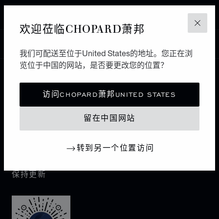
HASSELT
欢迎莅临CHOPARD萧邦
关闭
中国
本地化（更改国家/地区）
更改国家/地区
我们可配送至位于United States的地址。您正在浏
览位于中国的网站，是否要更改您的位置？
联系我们
访问CHOPARD萧邦UNITED STATES
I企业信息
留在中国网站
萧邦世界
转到另一个位置访问
保持更新