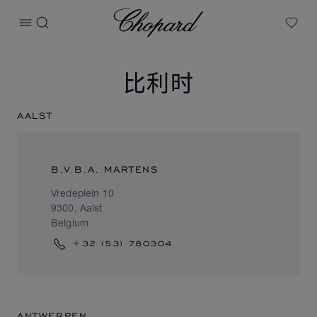
Chopard
打开菜单
搜索
My W
比利时
AALST
B.V.B.A. MARTENS
Vredeplein 10
9300, Aalst
Belgium
+32 (53) 780304
ANTWERPEN