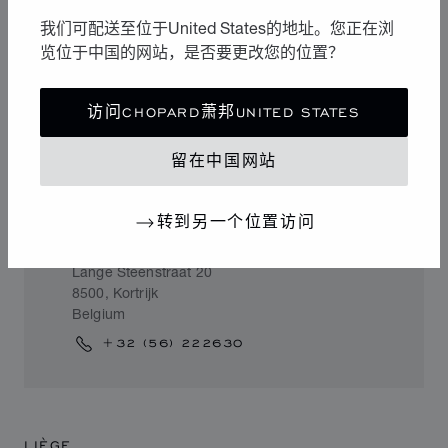
8300, Knokke-Heist
我们可配送至位于United States的地址。您正在浏
Belgium
览位于中国的网站，是否要更改您的位置？
+32 (50) 607390
访问CHOPARD萧邦UNITED STATES
留在中国网站
KORTRIJK
转到另一个位置访问
NYS
Lange Steenstraat 20
8500, Kortrijk
Belgium
+32 (56) 222630
LIÈGE