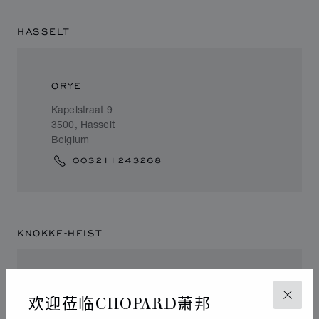
HASSELT
ORYE
Kapelstraat 9
3500, Hasselt
Belgium
003211243268
KNOKKE-HEIST
NV POGANY
欢迎莅临CHOPARD萧邦
关闭
Kustlaan 201