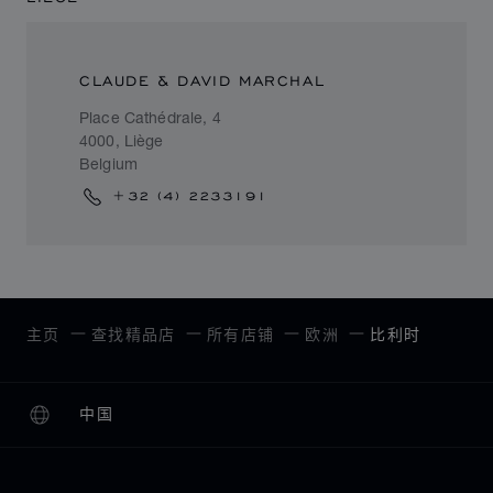
CLAUDE & DAVID MARCHAL
Place Cathédrale, 4
4000, Liège
Belgium
+32 (4) 2233191
主页
查找精品店
所有店铺
欧洲
比利时
中国
本地化（更改国家/地区）
更改国家/地区