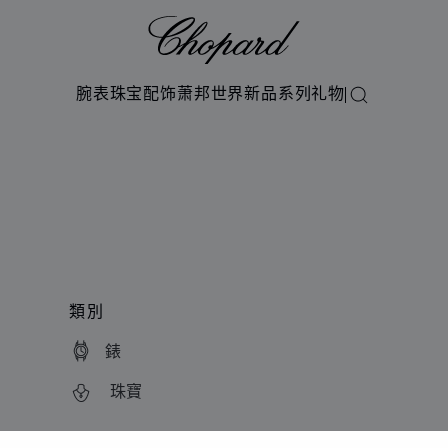
Chopard
腕表
珠宝
配饰
萧邦世界
新品系列
礼物
搜索
類別
錶
珠寶