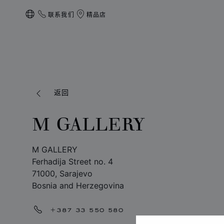
联系我们
精品店
本地化（更改国家/地区）
返回
M GALLERY
M GALLERY
Ferhadija Street no. 4
71000, Sarajevo
Bosnia and Herzegovina
+387 33 550 580