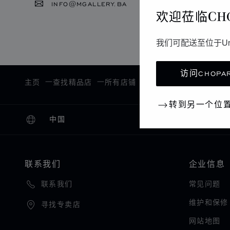
INFO@MGALLERY.BA
欢迎莅临CH
我们可配送至位于Un
访问CHOPAR
主页
查找精品店
所有店铺
欧洲
波斯尼亚和黑
转到另一个位
中国
本地化（更改国家/地区）
更改国家/地区
联系我们
企业信息
常见问题
联系我们
维护和保修
寻找专卖店
网站地图