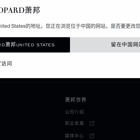
OPARD萧邦
ited States的地址。您正在浏览位于中国的网站，是否要更改
D萧邦UNITED STATES
留在中国网
SARAJEVO
M GALLERY
塞哥维那
置访问
萧邦世界
公司介绍
职业发展
媒体中心