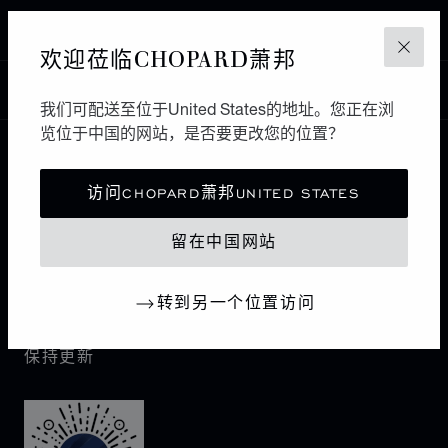
KARLOVY VARY
欢迎莅临CHOPARD萧邦
关闭
中国
本地化（更改国家/地区）
更改国家/地区
我们可配送至位于United States的地址。您正在浏
览位于中国的网站，是否要更改您的位置？
联系我们
访问CHOPARD萧邦UNITED STATES
I企业信息
留在中国网站
萧邦世界
转到另一个位置访问
保持更新