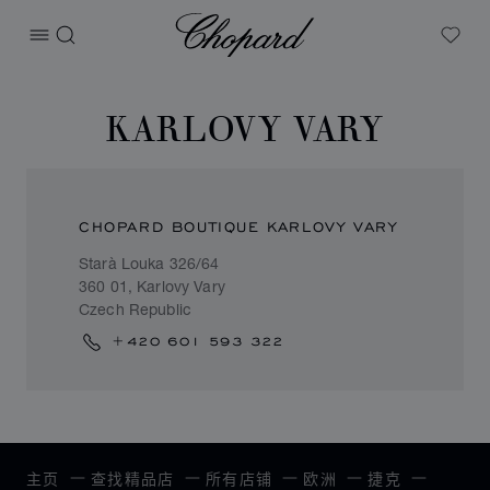
Chopard
打开菜单
搜索
My W
KARLOVY VARY
CHOPARD BOUTIQUE KARLOVY VARY
Starà Louka 326/64
360 01, Karlovy Vary
Czech Republic
+420 601 593 322
主页
查找精品店
所有店铺
欧洲
捷克