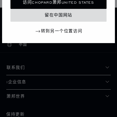
访问CHOPARD萧邦UNITED STATES
留在中国网站
主页
查找精品店
所有店铺
欧洲
捷克
KARLOVY VARY
CHOPARD BOUTIQUE KARLOVY VARY
转到另一个位置访问
中国
本地化（更改国家/地区）
更改国家/地区
联系我们
I企业信息
萧邦世界
保持更新