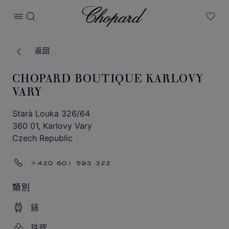
Chopard
打开菜单
搜索
My W
返回
CHOPARD BOUTIQUE KARLOVY
VARY
Starà Louka 326/64
360 01, Karlovy Vary
Czech Republic
+420 601 593 322
類別
錶
珠寶