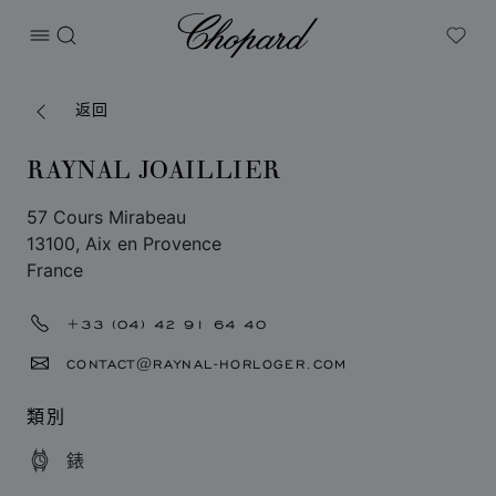
Chopard
打开菜单
搜索
My W
返回
RAYNAL JOAILLIER
57 Cours Mirabeau
13100, Aix en Provence
France
+33 (04) 42 91 64 40
CONTACT@RAYNAL-HORLOGER.COM
類別
錶