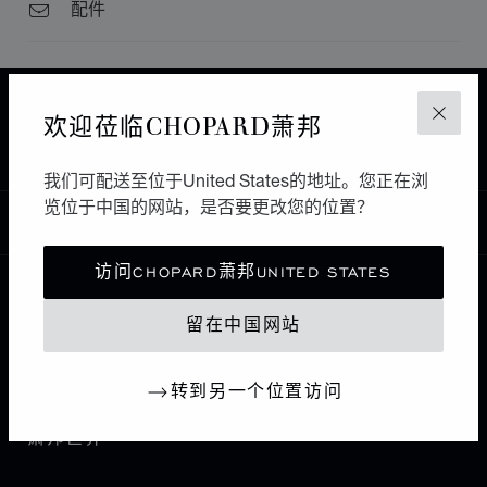
配件
主页
查找精品店
所有店铺
欧洲
法国
欢迎莅临CHOPARD萧邦
关闭
AIX EN PROVENCE
RAYNAL JOAILLIER
我们可配送至位于United States的地址。您正在浏
览位于中国的网站，是否要更改您的位置？
中国
本地化（更改国家/地区）
更改国家/地区
访问CHOPARD萧邦UNITED STATES
联系我们
留在中国网站
I企业信息
转到另一个位置访问
萧邦世界