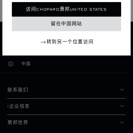
星期日
11:00 AM - 08:00 PM
访问CHOPARD萧邦UNITED STATES
留在中国网站
主页
查找精品店
所有店铺
欧洲
法国
转到另一个位置访问
PARIS
CHOPARD BOUTIQUE PARIS PRINTEMPS
中国
本地化（更改国家/地区）
更改国家/地区
联系我们
I企业信息
萧邦世界