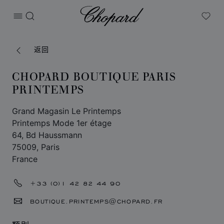
Chopard
打开菜单
搜索
My W
返回
CHOPARD BOUTIQUE PARIS
PRINTEMPS
Grand Magasin Le Printemps
Printemps Mode 1er étage
64, Bd Haussmann
75009, Paris
France
+33 (0)1 42 82 44 90
BOUTIQUE.PRINTEMPS@CHOPARD.FR