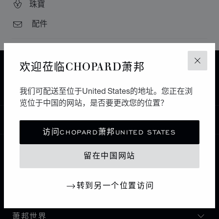
珠寶
配件
欢迎莅临CHOPARD萧邦
关闭
主页
查找精品店
所有店铺
欧洲
法国
PARIS
DUBAIL
我们可配送至位于United States的地址。您正在浏
览位于中国的网站，是否要更改您的位置？
中国
本地化（更改国家/地区）
更改国家/地区
访问CHOPARD萧邦UNITED STATES
留在中国网站
联系我们
转到另一个位置访问
I企业信息
萧邦世界