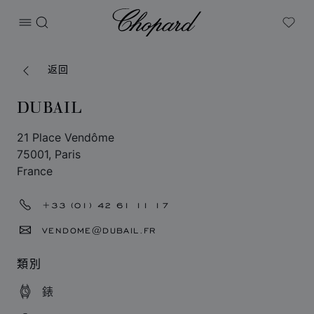
Chopard
打开菜单
搜索
My W
返回
DUBAIL
21 Place Vendôme
75001, Paris
France
+33 (01) 42 61 11 17
VENDOME@DUBAIL.FR
類別
錶