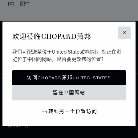
配件
主页
查找精品店
所有店铺
欧洲
法国
欢迎莅临CHOPARD萧邦
关闭
PARIS
ELYSÉES HORLOGERIE
我们可配送至位于United States的地址。您正在浏
览位于中国的网站，是否要更改您的位置？
中国
本地化（更改国家/地区）
更改国家/地区
访问CHOPARD萧邦UNITED STATES
联系我们
留在中国网站
I企业信息
转到另一个位置访问
萧邦世界