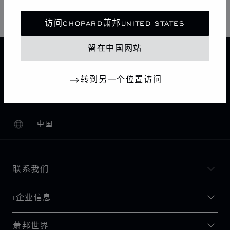
星期日
10:00 AM - 10:00 PM
访问CHOPARD萧邦UNITED STATES
留在中国网站
主页
查找精品店
所有店铺
欧洲
希腊
VOULIAGMENI
转到另一个位置访问
CHOPARD BOUTIQUE ATHENS ASTIR PALACE
中国
本地化（更改国家/地区）
更改国家/地区
联系我们
I企业信息
萧邦世界