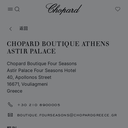
Chopard
打开菜单
搜索
My W
返回
CHOPARD BOUTIQUE ATHENS
ASTIR PALACE
Chopard Boutique Four Seasons
Astir Palace Four Seasons Hotel
40, Apollonos Street
16671, Vouliagmeni
Greece
+30 210 8900005
BOUTIQUE.FOURSEASONS@CHOPARDGREECE.GR