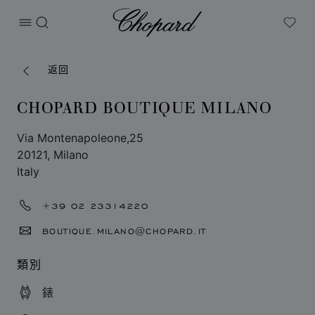
Chopard
打开菜单
搜索
My W
返回
CHOPARD BOUTIQUE MILANO
Via Montenapoleone,25
20121, Milano
Italy
+39 02 23314220
BOUTIQUE.MILANO@CHOPARD.IT
類別
錶