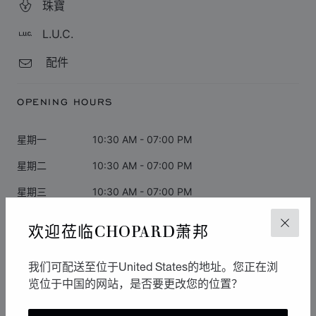
珠寶
L.U.C.
配件
OPENING HOURS
星期一
10:30 AM - 07:00 PM
星期二
10:30 AM - 07:00 PM
星期三
10:30 AM - 07:00 PM
星期四
10:30 AM - 07:00 PM
欢迎莅临CHOPARD萧邦
关闭
星期五
10:30 AM - 07:00 PM
我们可配送至位于United States的地址。您正在浏
星期六
10:30 AM - 07:00 PM
览位于中国的网站，是否要更改您的位置？
星期日
闭店