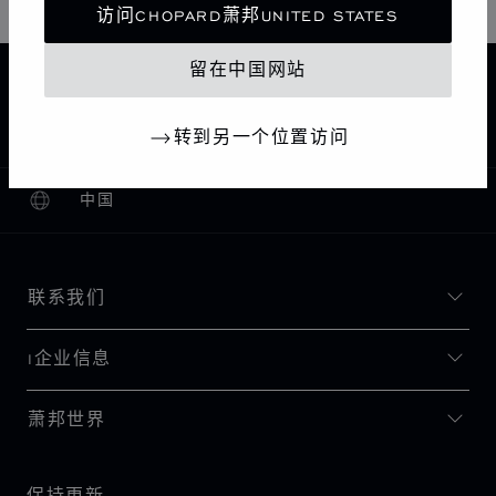
访问CHOPARD萧邦UNITED STATES
留在中国网站
主页
查找精品店
所有店铺
欧洲
意大利
MILANO
CHOPARD BOUTIQUE MILANO
转到另一个位置访问
中国
本地化（更改国家/地区）
更改国家/地区
联系我们
I企业信息
萧邦世界