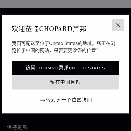
主页
查找精品店
所有店铺
欧洲
意大利
欢迎莅临CHOPARD萧邦
关闭
PONTEDERA
SERGIO CAPONE
我们可配送至位于United States的地址。您正在浏
中国
览位于中国的网站，是否要更改您的位置？
本地化（更改国家/地区）
更改国家/地区
访问CHOPARD萧邦UNITED STATES
联系我们
留在中国网站
I企业信息
转到另一个位置访问
萧邦世界
保持更新