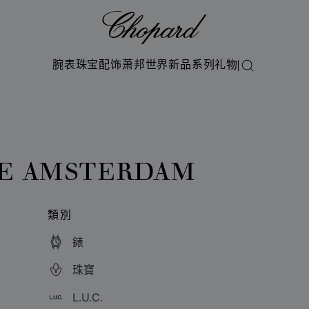
Chopard
腕表
珠宝
配饰
萧邦世界
新品系列
礼物
搜索
UE AMSTERDAM
類別
錶
珠寶
L.U.C.