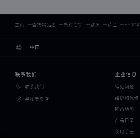
AMSTE
主页
查找精品店
所有店铺
欧洲
荷兰
中国
本地化（更改国家/地区）
更改国家/地区
联系我们
企业信息
常见问题
联系我们
维护和保修
寻找专卖店
网站地图
产品目录
使用手册