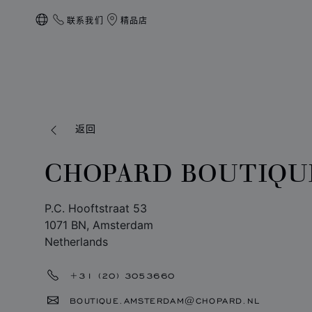
联系我们
精品店
本地化（更改国家/地区）
返回
CHOPARD BOUTIQ
P.C. Hooftstraat 53
1071 BN, Amsterdam
Netherlands
+31 (20) 3053660
BOUTIQUE.AMSTERDAM@CHOPARD.NL