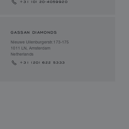
+31 (0) 20-4059920
GASSAN DIAMONDS
Nieuwe Uilenburgerstr.173-175
1011 LN, Amsterdam
Netherlands
+31 (20) 622 5333