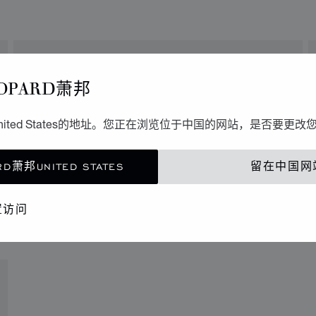
SCHAAP EN CITROEN WATCH
OPARD萧邦
BOUTIQUE
Demer 48
ited States的地址。您正在浏览位于中国的网站，是否要更改
5611 AS, Eindhoven
Netherlands
040-3039130
D萧邦UNITED STATES
留在中国网
置访问