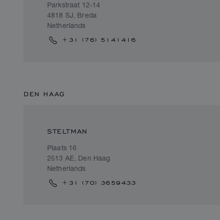
Parkstraat 12-14
4818 SJ, Breda
Netherlands
+31 (76) 5141416
DEN HAAG
STELTMAN
Plaats 16
2513 AE, Den Haag
Netherlands
+31 (70) 3659433