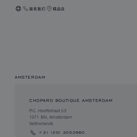
联系我们
精品店
本地化（更改国家/地区）
AMSTERDAM
CHOPARD BOUTIQUE AMSTERDAM
P.C. Hooftstraat 53
1071 BN, Amsterdam
Netherlands
+31 (20) 3053660