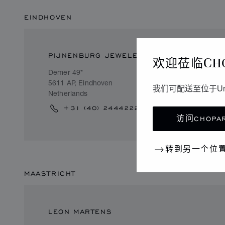
EINDHOVEN
PIJNENBURG JEWELERS
欢迎莅临CH
Demer 49*
5611 AP, Eindhoven
我们可配送至位于Un
Netherlands
+31 (40) 2444222
访问CHOPAR
转到另一个位
MAASTRICHT
LEON MARTENS