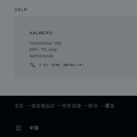
VELP
AALBERS
Hoofdstraat 206
6881 TN, Velp
Netherlands
+31 (26) 3640141
主页
查找精品店
所有店铺
欧洲
荷兰
中国
本地化（更改国家/地区）
更改国家/地区