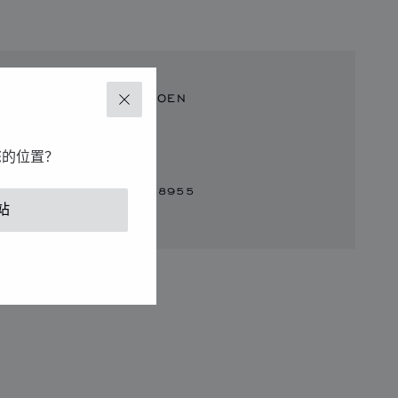
SCHAAP EN CITROEN
关闭
Demer 43-45
5611 AP, Eindhoven
您的位置？
Netherlands
+31 (40) 2448955
站