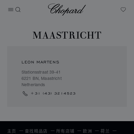
Chopard
打开菜单
搜索
My W
MAASTRICHT
LEON MARTENS
Stationsstraat 39-41
6221 BN, Maastricht
Netherlands
+31 (43) 3214523
主页
查找精品店
所有店铺
欧洲
荷兰