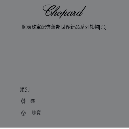
Chopard
腕表
珠宝
配饰
萧邦世界
新品系列
礼物
搜索
類別
錶
珠寶