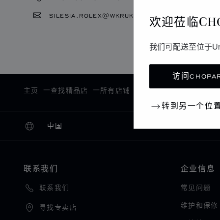
SILESIA.ROLEX@WKRUK.PL
欢迎莅临CH
我们可配送至位于Un
访问CHOPAR
KATOW
主页
查找精品店
所有店铺
欧洲
波兰
转到另一个位
中国
本地化（更改国家/地区）
更改国家/地区
联系我们
企业信息
常见问题
联系我们
维护和保修
寻找专卖店