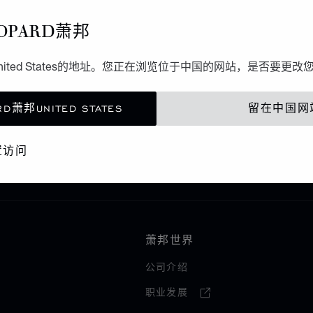
OPARD萧邦
ited States的地址。您正在浏览位于中国的网站，是否要更改
D萧邦UNITED STATES
留在中国网
ICE
W.KRUK
置访问
萧邦世界
公司介绍
职业发展