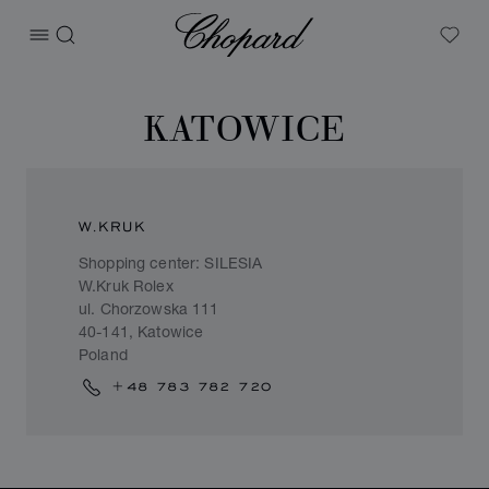
Chopard
打开菜单
搜索
My W
KATOWICE
W.KRUK
Shopping center: SILESIA
W.Kruk Rolex
ul. Chorzowska 111
40-141, Katowice
Poland
+48 783 782 720