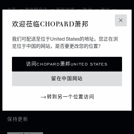
主页
查找精品店
所有店铺
欧洲
波兰
KATOWICE
欢迎莅临CHOPARD萧邦
关闭
我们可配送至位于United States的地址。您正在浏
中国
本地化（更改国家/地区）
更改国家/地区
览位于中国的网站，是否要更改您的位置？
访问CHOPARD萧邦UNITED STATES
联系我们
留在中国网站
I企业信息
转到另一个位置访问
萧邦世界
保持更新