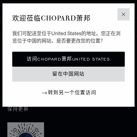
POZNAN
欢迎莅临CHOPARD萧邦
关闭
中国
本地化（更改国家/地区）
更改国家/地区
我们可配送至位于United States的地址。您正在浏
览位于中国的网站，是否要更改您的位置？
联系我们
访问CHOPARD萧邦UNITED STATES
I企业信息
留在中国网站
萧邦世界
转到另一个位置访问
保持更新