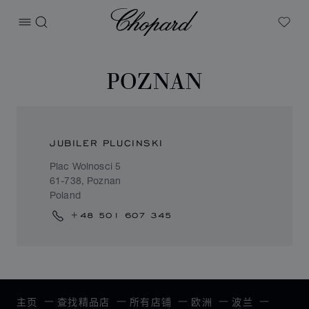
Chopard
打开菜单
搜索
My W
POZNAN
JUBILER PLUCINSKI
Plac Wolnosci 5
61-738, Poznan
Poland
+48 501 607 345
主页
查找精品店
所有店铺
欧洲
波兰