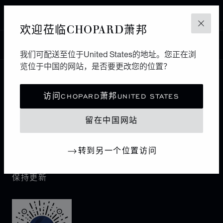
NOVOSIBIRSK
欢迎莅临CHOPARD萧邦
关闭
中国
本地化（更改国家/地区）
更改国家/地区
我们可配送至位于United States的地址。您正在浏
览位于中国的网站，是否要更改您的位置？
联系我们
访问CHOPARD萧邦UNITED STATES
I企业信息
留在中国网站
萧邦世界
转到另一个位置访问
保持更新