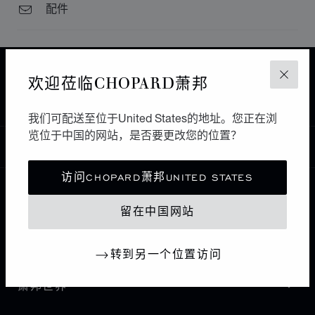
配件
主页
查找精品店
所有店铺
欧洲
欢迎莅临CHOPARD萧邦
关闭
BRATISLAVA
SHERON
斯洛伐克
我们可配送至位于United States的地址。您正在浏
览位于中国的网站，是否要更改您的位置？
中国
本地化（更改国家/地区）
更改国家/地区
访问CHOPARD萧邦UNITED STATES
联系我们
留在中国网站
I企业信息
转到另一个位置访问
萧邦世界