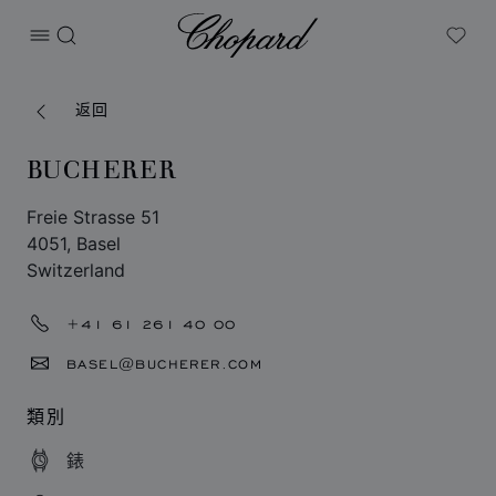
Chopard
打开菜单
搜索
My W
返回
BUCHERER
Freie Strasse 51
4051, Basel
Switzerland
+41 61 261 40 00
BASEL@BUCHERER.COM
類別
錶