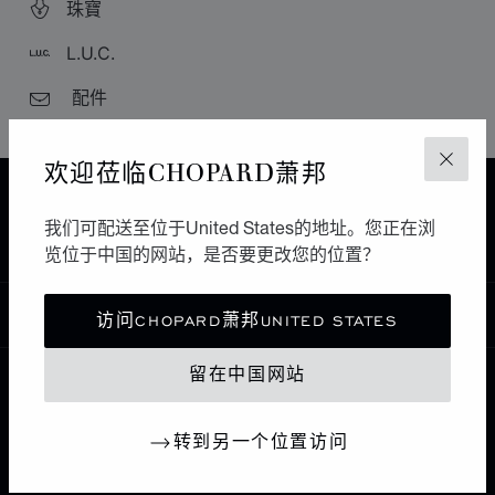
珠寶
L.U.C.
配件
欢迎莅临CHOPARD萧邦
关闭
主页
查找精品店
所有店铺
欧洲
瑞士
我们可配送至位于United States的地址。您正在浏
BASEL
BUCHERER
览位于中国的网站，是否要更改您的位置？
中国
访问CHOPARD萧邦UNITED STATES
本地化（更改国家/地区）
更改国家/地区
留在中国网站
联系我们
转到另一个位置访问
I企业信息