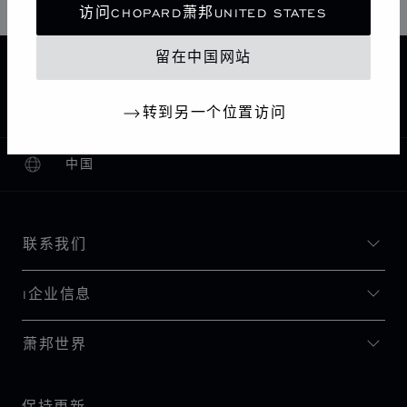
访问CHOPARD萧邦UNITED STATES
留在中国网站
主页
查找精品店
所有店铺
欧洲
瑞士
GENÈVE
CHOPARD BOUTIQUE GENEVA
转到另一个位置访问
中国
本地化（更改国家/地区）
更改国家/地区
联系我们
I企业信息
萧邦世界