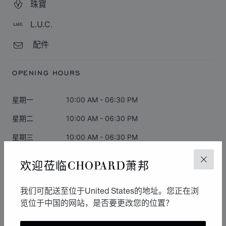
珠寶
L.U.C.
配件
OPENING HOURS
星期一
10:00 AM - 06:30 PM
星期二
10:00 AM - 06:30 PM
星期三
10:00 AM - 06:30 PM
星期四
10:00 AM - 06:30 PM
欢迎莅临CHOPARD萧邦
关闭
星期五
10:00 AM - 06:30 PM
我们可配送至位于United States的地址。您正在浏
星期六
10:00 AM - 05:00 PM
览位于中国的网站，是否要更改您的位置？
星期日
闭店