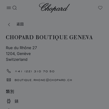
Chopard
打开菜单
搜索
My W
返回
CHOPARD BOUTIQUE GENEVA
Rue du Rhône 27
1204, Genève
Switzerland
+41 (22) 310 70 50
BOUTIQUE.RHONE@CHOPARD.CH
類別
錶