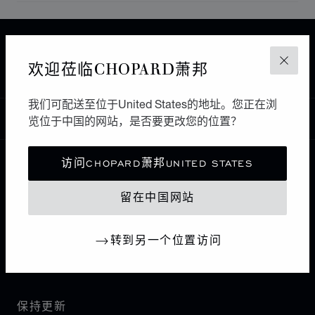
主页
查找精品店
所有店铺
欧洲
瑞士
欢迎莅临CHOPARD萧邦
关闭
LUGANO
JUWELIER KURZ
我们可配送至位于United States的地址。您正在浏
中国
览位于中国的网站，是否要更改您的位置？
本地化（更改国家/地区）
更改国家/地区
访问CHOPARD萧邦UNITED STATES
联系我们
留在中国网站
I企业信息
转到另一个位置访问
萧邦世界
保持更新