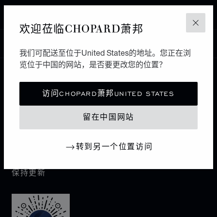
ZUG
欢迎莅临CHOPARD萧邦
关闭
中国
本地化（更改国家/地区）
更改国家/地区
我们可配送至位于United States的地址。您正在浏
览位于中国的网站，是否要更改您的位置？
联系我们
访问CHOPARD萧邦UNITED STATES
I企业信息
留在中国网站
萧邦世界
转到另一个位置访问
保持更新