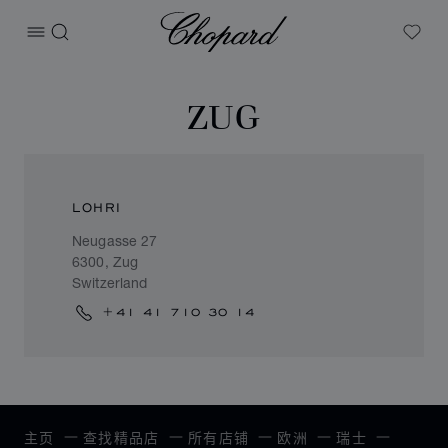
Chopard
打开菜单
搜索
My W
ZUG
LOHRI
Neugasse 27
6300, Zug
Switzerland
+41 41 710 30 14
主页
查找精品店
所有店铺
欧洲
瑞士