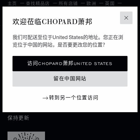
主页
查找精品店
所有店铺
欧洲
英国
BIRMINGHAM
欢迎莅临CHOPARD萧邦
关闭
中国
我们可配送至位于United States的地址。您正在浏
本地化（更改国家/地区）
更改国家/地区
览位于中国的网站，是否要更改您的位置？
联系我们
访问CHOPARD萧邦UNITED STATES
留在中国网站
I企业信息
萧邦世界
转到另一个位置访问
保持更新