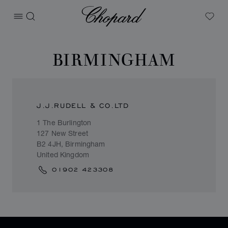
Chopard
打开菜单
搜索
My W
BIRMINGHAM
J.J.RUDELL & CO.LTD
1 The Burlington
127 New Street
B2 4JH, Birmingham
United Kingdom
01902 423308