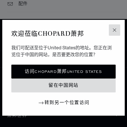
配件
主页
查找精品店
所有店铺
中东和非洲
欢迎莅临CHOPARD萧邦
关闭
ALEXANDRIA
FELOPATEER PALACE
埃及
我们可配送至位于United States的地址。您正在浏
览位于中国的网站，是否要更改您的位置？
中国
本地化（更改国家/地区）
更改国家/地区
访问CHOPARD萧邦UNITED STATES
联系我们
留在中国网站
I企业信息
转到另一个位置访问
萧邦世界