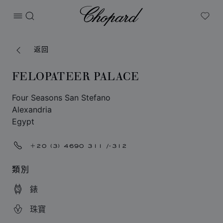
Chopard
打开菜单
搜索
My W
返回
FELOPATEER PALACE
Four Seasons San Stefano
Alexandria
Egypt
+20 (3) 4690 311 /-312
類別
錶
珠寶