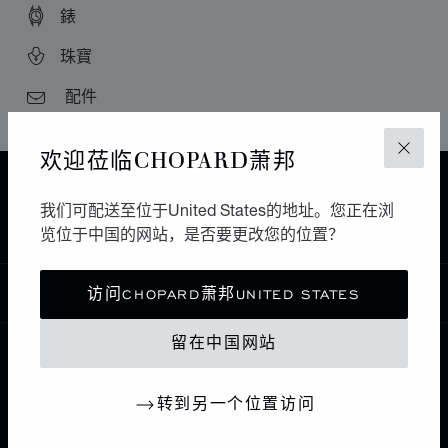
錶
珠寶
配件
欢迎莅临CHOPARD萧邦
关闭
主页
查找精品店
所有店铺
中东和非洲
我们可配送至位于United States的地址。您正在浏
CASABLANCA
MYSTÈRE
摩洛哥
览位于中国的网站，是否要更改您的位置？
中国
访问CHOPARD萧邦UNITED STATES
本地化（更改国家/地区）
更改国家/地区
留在中国网站
联系我们
转到另一个位置访问
I企业信息