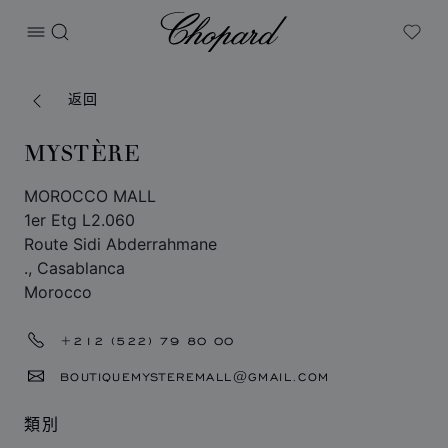
Chopard
打开菜单
搜索
My W
返回
MYSTÈRE
MOROCCO MALL
1er Etg L2.060
Route Sidi Abderrahmane
., Casablanca
Morocco
+212 (522) 79 80 00
BOUTIQUEMYSTEREMALL@GMAIL.COM
類別